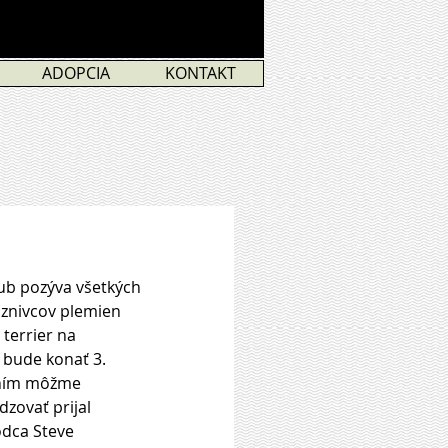
ADOPCIA
KONTAKT
r Club pozýva všetkých 
aznivcov plemien 
 terrier na 
 bude konať 3. 
ním môžme 
zovať prijal 
dca Steve 