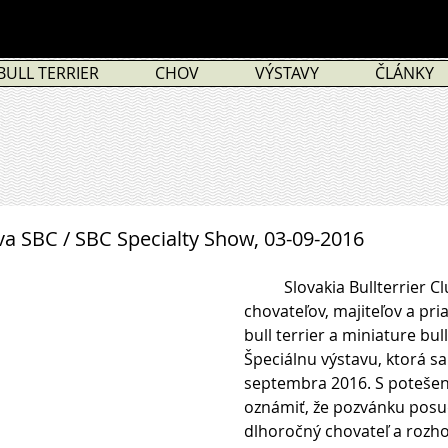
BULL TERRIER
CHOV
VÝSTAVY
ČLÁNKY
va SBC / SBC Specialty Show, 03-09-2016
​          Slovakia Bullterrie
chovateľov, majiteľov a pri
bull terrier a miniature bull
Špeciálnu výstavu, ktorá sa
septembra 2016. S poteše
oznámiť, že pozvánku posud
dlhoročný chovateľ a rozho