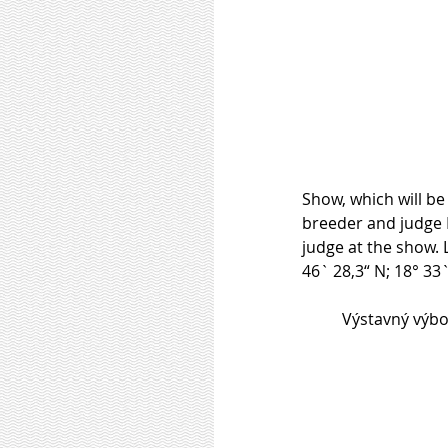
Show, which will b
breeder and judge M
judge at the show. 
46` 28,3“ N; 18° 33`
          Výstavn