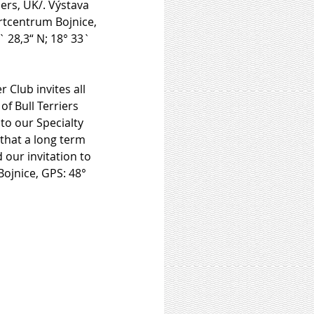
ers, UK/. Výstava 
rtcentrum Bojnice, 
` 28,3“ N; 18° 33` 
f Bull Terriers 
to our Specialty 
that a long term 
 our invitation to 
ojnice, GPS: 48° 