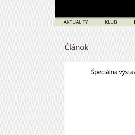
AKTUALITY
KLUB
Článok
Špeciálna výsta