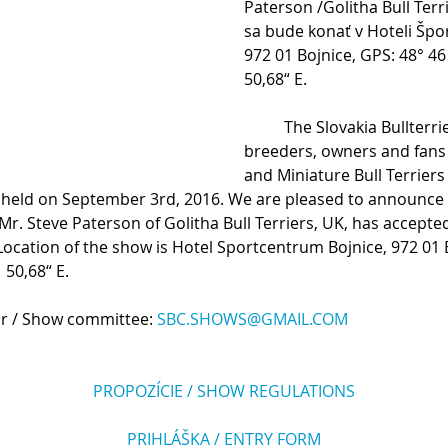
Paterson /Golitha Bull Terri
sa bude konať v Hoteli Špo
972 01 Bojnice, GPS: 48° 46
50,68“ E.
          The Slovakia Bullterrier Club invites all 
breeders, owners and fans o
and Miniature Bull Terriers 
e held on September 3rd, 2016. We are pleased to announce 
r. Steve Paterson of Golitha Bull Terriers, UK, has accepted
Location of the show is Hotel Sportcentrum Bojnice, 972 01 B
 50,68“ E.
ý výbor / Show committee: 
SBC.SHOWS@GMAIL.COM
PROPOZÍCIE / SHOW REGULATIONS
PRIHLÁŠKA / ENTRY FORM