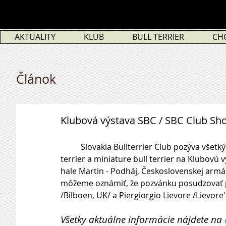
AKTUALITY
KLUB
BULL TERRIER
CH
Článok
Klubová výstava SBC / SBC Club Sh
	Slovakia Bullterrier Club pozýva všetkých chovateľov, majiteľov a priaznivcov plemien bull 
terrier a miniature bull terrier na Klubovú 
hale Martin - Podháj, Československej armá
môžeme oznámiť, že pozvánku posudzovať pri
/Bilboen, UK/ a Piergiorgio Lievore /Lievore's
Všetky aktuálne informácie nájdete na 