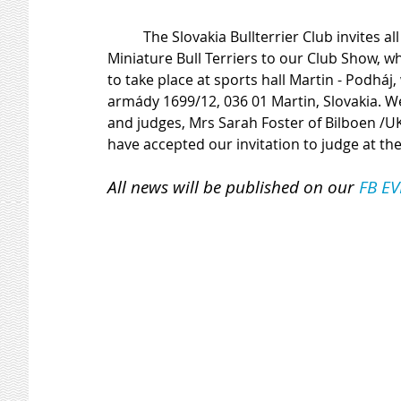
	The Slovakia Bullterrier Club invites all breeders, owners and fans of Bull Terriers and 
Miniature Bull Terriers to our Club Show, wh
to take place at sports hall Martin - Podháj
armády 1699/12, 036 01 Martin, Slovakia. W
and judges, Mrs Sarah Foster of Bilboen /UK/
have accepted our invitation to judge at the
All news will be published on our 
FB E