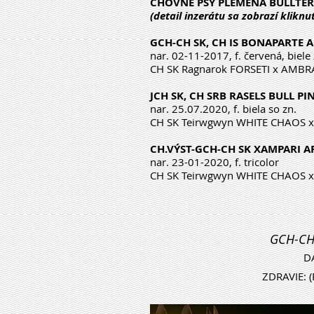
CHOVNÉ PSY PLEMENA BULLTER
(detail inzerátu sa zobrazí klikn
GCH-CH SK, CH IS BONAPARTE
nar. 02-11-2017, f. červená, biele 
CH SK Ragnarok FORSETI
x AMBRA
JCH SK, CH SRB RASELS BULL P
nar. 25.07.2020, f. biela so zn.
CH SK Teirwgwyn WHITE CHAOS x 
CH.VÝST-GCH-CH SK XAMPARI
nar. 23-01-2020, f. tricolor
CH SK Teirwgwyn WHITE CHAOS x
GCH-CH
D
ZDRAVIE: (P