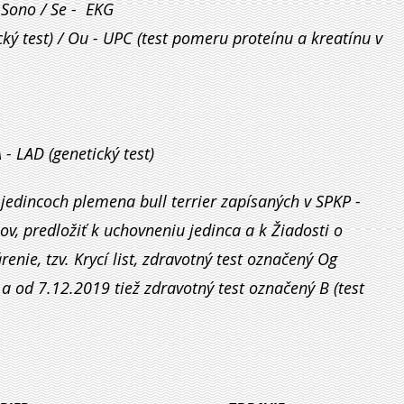
- Sono / Se - EKG
cký test) / Ou - UPC (test pomeru proteínu a kreatínu v
 - LAD (genetický test)
jedincoch plemena bull terrier zapísaných v SPKP -
v, predložiť k uchovneniu jedinca a k Žiadosti o
nie, tzv. Krycí list, zdravotný test označený Og
) a od 7.12.2019 tiež zdravotný test označený B (test