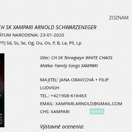
ZOZNAM
-CH SK XAMPARI ARNOLD SCHWARZENEGER
ÁTUM NARODENIA: 23-01-2020
T) Sd, Ss, Se, Og, Ou, Os, P, B, La, Pll, Lp
Otec: CH SK Teirwgwyn WHITE CHAOS
Matka: Family Songs XAMPARI
MAJITEĽ: JANA ORAVCOVÁ + FILIP
LUDVIGH
TEL.: +421908-616463
EMAIL:
XAMPARI.ARNOLD@GMAIL.COM
CHS: XAMPARI
WWW
Výstavné ocenenia: