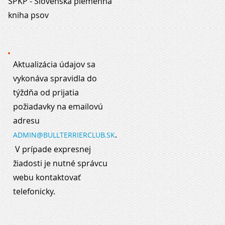
SPKP - Slovenská plemenná
kniha psov
Aktualizácia údajov sa
vykonáva spravidla do
týždňa od prijatia
požiadavky na emailovú
adresu
.
ADMIN@BULLTERRIERCLUB.SK
V prípade expresnej
žiadosti je nutné správcu
webu kontaktovať
telefonicky.