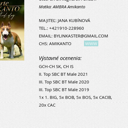
Matka: AMBRA Amikanto
MAJITEĽ: JANA KUBÍNOVÁ
TEL.: +421910-228960
EMAIL:
BYLINKASTER@GMAIL.COM
CHS: AMIKANTO
WWW
Výstavné ocenenia:
GCH-CH SK, CH IS
II. Top SBC BT M
ale 2021
III.
Top SBC BT M
ale
2020
III.
Top SBC BT M
ale
2019
1x 1. BIG, 5x BOB, 5x BOS, 5x CACIB,
20x CAC