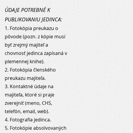
ÚDAJE POTREBNÉ K
PUBLIKOVANIU JEDINCA:
1. Fotokópia preukazu o
pôvode (pozn. z kópie musí
byť zrejmý majiteľ a
chovnosť jedinca zapísaná v
plemennej knihe).
2. Fotokópia členského
preukazu majiteľa.
3. Kontaktné údaje na
majiteľa, ktoré si praje
zverejniť (meno, CHS,
telefón, email, web).
4. Fotografia jedinca.
5. Fotokópie absolvovaných