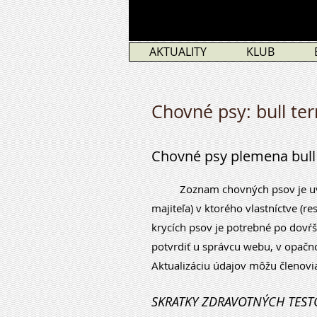
AKTUALITY
KLUB
Chovné psy: bull ter
Chovné psy plemena bull t
Zoznam chovných psov je uvádz
majiteľa) v ktorého vlastníctve (
krycích psov je potrebné po dovŕš
potvrdiť u správcu webu, v opač
Aktualizáciu údajov môžu členovi
SKRATKY ZDRAVOTNÝCH TESTOV 