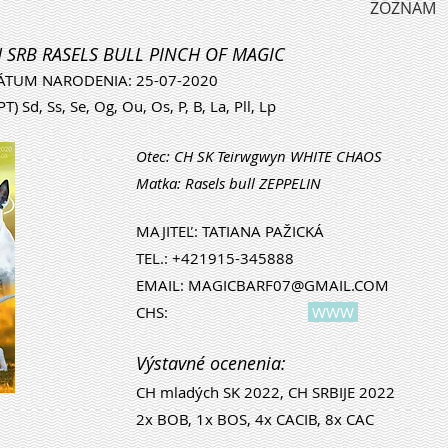
ZOZNAM
H SRB RASELS BULL PINCH OF MAGIC
ÁTUM NARODENIA: 25-07-2020
T) Sd, Ss, Se, Og, Ou, Os, P, B, La, Pll, Lp
Otec: CH SK Teirwgwyn WHITE CHAOS
Matka: Rasels bull ZEPPELIN
MAJITEĽ: TATIANA PAŽICKÁ
TEL.: +421915-345888
EMAIL:
MAGICBARF07@GMAIL.COM
CHS:
WWW
Výstavné ocenenia:
CH mladých SK 2022, CH SRBIJE 2022
2x BOB, 1x BOS, 4x CACIB, 8x CAC