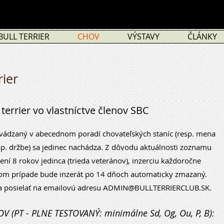
BULL TERRIER
CHOV
VÝSTAVY
ČLÁNKY
rier
errier vo vlastníctve členov SBC
aný v abecednom poradí chovateľských staníc (resp. mena
resp. držbe) sa jedinec nachádza. Z dôvodu aktuálnosti zoznamu
ení 8 rokov jedinca (trieda veteránov), inzerciu každoročne
nom prípade bude inzerát po 14 dňoch automaticky zmazaný.
a posielať na emailovú adresu
ADMIN@BULLTERRIERCLUB.SK
.
(PT - PLNE TESTOVANÝ: minimálne Sd, Og, Ou, P, B):