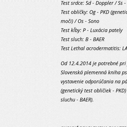
Test srdce: Sd - Doppler / Ss 
Test obličky: Og - PKD (geneti
moči) / Os - Sono
Test kĺby: P - Luxácia pately
Test sluch: B - BAER
Test Lethal acrodermatitis: LA
Od 12.4.2014 je potrebné pri 
Slovenská plemenná kniha pso
vystavenie odporúčania na páre
(genetický test obličiek - PKD
sluchu - BAER).