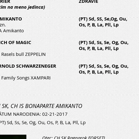
RIER
ZDRAVIE
utím na meno jedinca)
 AMIKANTO
(PT) Sd, SS, Se,Og, Ou,
zn.
Os, P, B, La, Pll, Lp
 Amikanto
INCH OF MAGIC
(PT) Sd, Ss, Se, Og, Ou,
Os, P, B, La, Pll, Lp
Rasels bull ZEPPELIN
 ARNOLD SCHWARZENEGER
(PT) Sd, Ss, Se, Og, Ou,
Os, P, B, La, Pll, Lp
 Family Songs XAMPARI
 SK, CH IS BONAPARTE AMIKANTO
ÁTUM NARODENIA: 02-21-2017
T) Sd, Ss, Se, Og, Ou, Os, P, B, La, Pll, Lp
Otec: CH SK Ragnarok FORSETI