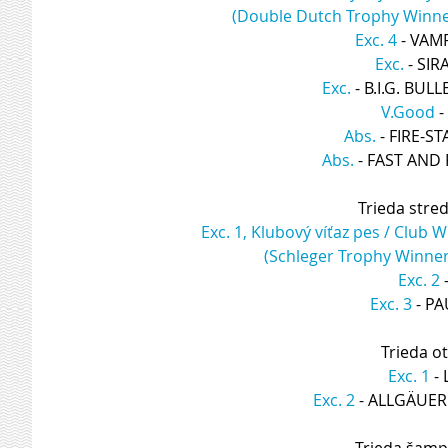
(Double Dutch Trophy Winne
Exc. 4
 - VA
Exc.
 - SI
Exc.
 - B.I.G. B
V.Good
 
Abs.
 - FIRE-
Abs.
 - FAST AN
Trieda stre
Exc. 1, Klubový víťaz pes / Club
(Schleger Trophy Winner
Exc. 2
 
Exc. 3
 - P
Trieda o
Exc. 1
 -
Exc. 2
 - ALLGÄUE
Trieda šamp