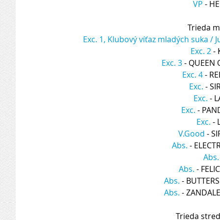
VP
 - H
Trieda m
Exc. 1, Klubový víťaz mladých suka / 
Exc. 2
 -
Exc. 3
 - QUEEN
Exc. 4
 - R
Exc.
 - S
Exc.
 - 
Exc.
 - PA
Exc.
 -
V.Good
 - 
Abs.
 - ELEC
Abs.
Abs.
 - FEL
Abs.
 - BUTTER
Abs.
 - ZANDAL
Trieda stre