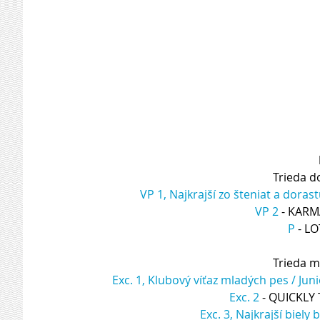
Trieda d
VP 1, Najkrajší zo šteniat a doras
VP 2
 - KAR
P
 - L
Trieda m
Exc. 1, Klubový víťaz mladých pes / Ju
Exc. 2
 - QUICKLY
Exc. 3, Najkrajší biely 