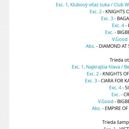
Exc. 1, Klubový víťaz suka / Club 
Exc. 2
 - KNIGHTS 
Exc. 3
 - BAG
Exc. 4
 -
Exc.
 - BIG
V.Good
Abs.
 - DIAMOND AT
Trieda o
Exc. 1, Najkrajšia hlava / 
Exc. 2
 - KNIGHTS 
Exc. 3
 - CIARA FOR K
Exc. 4
 - 
Exc.
 - C
V.Good
 - BIG
Abs.
 - EMPIRE O
Trieda šamp
Exc. 1
 - VI