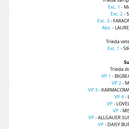
Exc. 1
 - 
Exc. 2
 -
Exc. 3
 - FARA
Abs.
 - LAUR
Trieda vet
Exc. 1
 - S
Su
Trieda d
VP 1
 - BIGB
VP 2
 - 
VP 3
 - KARMACOMA
VP 4
 -
VP
 - LOV
VP
 - M
VP
 - ALLGÄUER S
VP
 - DAISY B