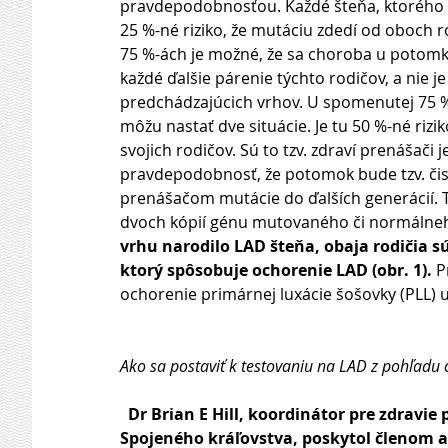
pravdepodobnosťou. Každé šteňa, ktorého 
25 %-né riziko, že mutáciu zdedí od oboch 
75 %-ách je možné, že sa choroba u potomk
každé ďalšie párenie týchto rodičov, a nie 
predchádzajúcich vrhov. U spomenutej 75
môžu nastať dve situácie. Je tu 50 %-né ri
svojich rodičov. Sú to tzv. zdraví prenášači
pravdepodobnosť, že potomok bude tzv. čist
prenášačom mutácie do ďalších generácií. To
dvoch kópií génu mutovaného či normálneho
vrhu narodilo LAD šteňa, obaja rodičia s
ktorý spôsobuje ochorenie LAD (obr. 1).
 P
ochorenie primárnej luxácie šošovky (PLL) u
Ako sa postaviť k testovaniu na LAD z pohľadu 
 Dr Brian E Hill, koordinátor pre zdravie
Spojeného kráľovstva, poskytol členom an