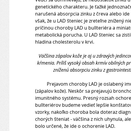
genetického charakteru. Je ťažké jednoznačn
narušená absorpcia zinku z čreva alebo ide
však, že u LAD šteniec je zreteľne znížený n
príčinou choroby LAD u bullteriéra a miniat
metabolická porucha. U LAD šteniec sa zistil
hladina cholesterolu v krvi.
Väčšina zápalov kože je aj u zdravých jedin
kŕmenia. Príliš vysoký obsah krmív obilných p
zníženú absorpciu zinku z gastrointes
          Prejavom choroby LAD je oslabený imunitný systém a rôzne formy silných dermatitíd 
(zápalov kože). Neskôr sa prejavujú bronch
imunitného systému. Presný rozsah ochoreni
bullteriérov budeme vedieť lepšie konštatov
vzorky, nakoľko choroba bola doteraz diag
chorých šteniat - väčšina z nich uhynula, a
bolo určené, že ide o ochorenie LAD. 