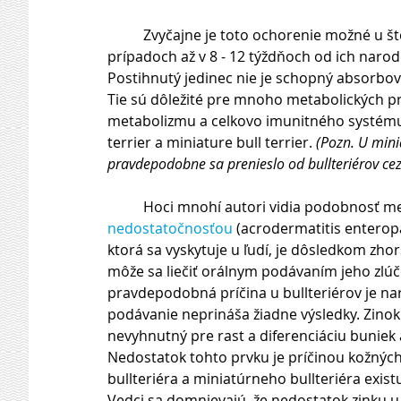
          Zvyčajne je toto ochorenie možné u šteniat spozorovať už v prvých dňoch, no v niektorých 
prípadoch až v 8 - 12 týždňoch od ich naro
Postihnutý jedinec nie je schopný absorbova
Tie sú dôležité pre mnoho metabolických p
metabolizmu a celkovo imunitného systému. 
terrier a miniature bull terrier. 
(Pozn. U mini
pravdepodobne sa prenieslo od bullteriérov cez
          Hoci mnohí autori vidia podobnos
nedostatočnosťou
 (acrodermatitis enteropa
ktorá sa vyskytuje u ľudí, je dôsledkom zhor
môže sa liečiť orálnym podávaním jeho zlúčen
pravdepodobná príčina u bullteriérov je na
podávanie neprináša žiadne výsledky. Zinok 
nevyhnutný pre rast a diferenciáciu bunie
Nedostatok tohto prvku je príčinou kožných
bullteriéra a miniatúrneho bullteriéra exis
Vedci sa domnievajú, že nedostatok zinku u 