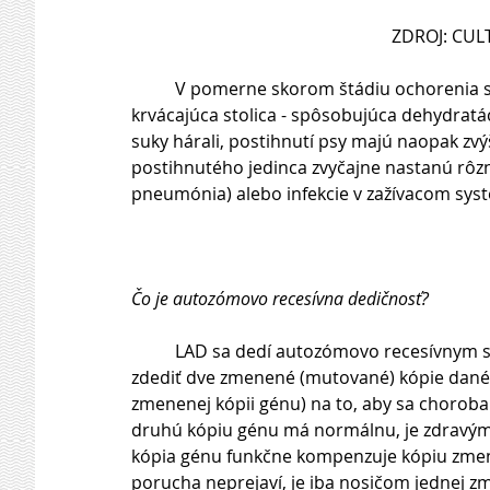
ZDROJ: CU
          V pomerne skorom štádiu ochorenia sa pozoruje silná hnačka - podľa závažnosti riedka až 
krvácajúca stolica - spôsobujúca dehydratác
suky hárali, postihnutí psy majú naopak zvý
postihnutého jedinca zvyčajne nastanú rôzne
pneumónia) alebo infekcie v zažívacom systé
Čo je autozómovo recesívna dedičnosť?
          LAD sa dedí autozómovo recesívnym spôsobom. To znamená, že postihnutý jedinec musí 
zdediť dve zmenené (mutované) kópie danéh
zmenenej kópii génu) na to, aby sa choroba 
druhú kópiu génu má normálnu, je zdravým
kópia génu funkčne kompenzuje kópiu zmen
porucha neprejaví, je iba nosičom jednej zm