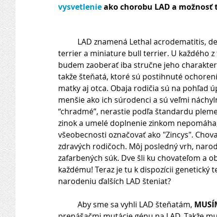
vysvetlenie
 ako chorobu LAD a možnosť 
          LAD znamená Lethal acrodematitis, dedičné ochorenie, ktorá je príznačné pre plemená bull 
terrier a miniature bull terrier. U každého 
budem zaoberať iba stručne jeho charakteri
takže šteňatá, ktoré sú postihnuté ochoren
matky aj otca. Obaja rodičia sú na pohľad 
menšie ako ich súrodenci a sú veľmi náchyln
“chradmé”, nerastie podľa štandardu pleme
zinok a umelé doplnenie zinkom nepomáha; an
všeobecnosti označovať ako "Zincys". Chovat
zdravých rodičoch. Môj posledný vrh, narode
zafarbených súk. Dve šli ku chovateľom a ob
každému! Teraz je tu k dispozícii genetický 
narodeniu ďalších LAD šteniat?
          Aby sme sa vyhli LAD šteňatám, 
MUSÍ
prenášačmi mutácie génu na LAD. Takže mus