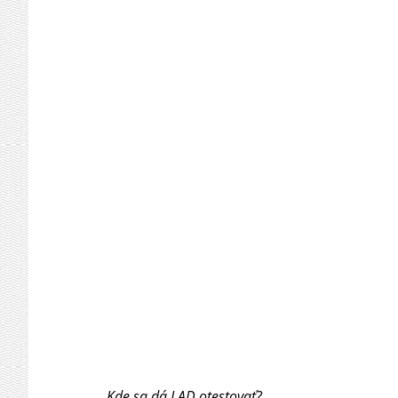
Kde sa dá LAD otestovať?