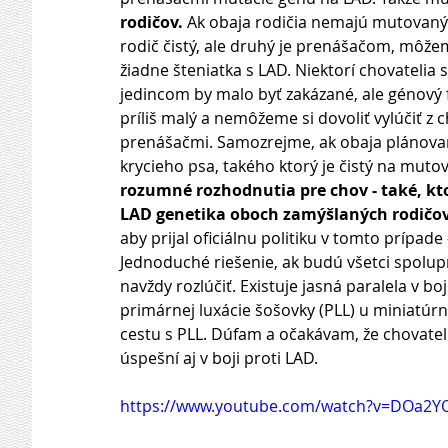
rodičov.
 Ak obaja rodičia nemajú mutovaný 
rodič čistý, ale druhý je prenášačom, môžem
žiadne šteniatka s LAD. Niektorí chovatelia 
jedincom by malo byť zakázané, ale génový f
príliš malý a nemôžeme si dovoliť vylúčiť z 
prenášačmi. Samozrejme, ak obaja plánovan
krycieho psa, takého ktorý je čistý na muto
rozumné rozhodnutia pre chov - také, kt
LAD genetika oboch zamýšlaných rodičov
aby prijal oficiálnu politiku v tomto prípade 
Jednoduché riešenie, ak budú všetci spolu
navždy rozlúčiť. Existuje jasná paralela v bo
primárnej luxácie šošovky (PLL) u miniatúrn
cestu s PLL. Dúfam a očakávam, že chovateli
úspešní aj v boji proti LAD.
https://www.youtube.com/watch?v=DOa2Y