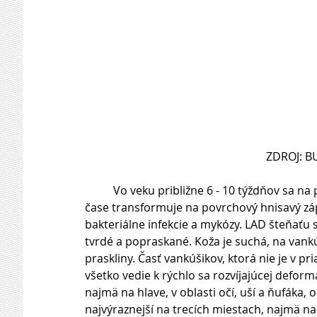
 ZDROJ: 
          Vo veku približne 6 - 10 týždňov sa na pokožke začne vyskytovať erytém, ktorý sa v krátkom 
čase transformuje na povrchový hnisavý záp
bakteriálne infekcie a mykózy. LAD šteňaťu s
tvrdé a popraskané. Koža je suchá, na vankú
praskliny. Časť vankúšikov, ktorá nie je v 
všetko vedie k rýchlo sa rozvíjajúcej deform
najmä na hlave, v oblasti očí, uší a ňufáka, 
najvýraznejší na trecích miestach, najmä na 