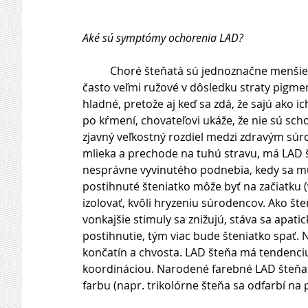
Aké sú symptómy ochorenia LAD?
          Choré šteňatá sú jednoznačne menšie ako zvyšok súrodencov, menej pohyblivé, slabšie a 
často veľmi ružové v dôsledku straty pigmen
hladné, pretože aj keď sa zdá, že sajú ako i
po kŕmení, chovateľovi ukáže, že nie sú sch
zjavný veľkostný rozdiel medzi zdravým sú
mlieka a prechode na tuhú stravu, má LAD 
nesprávne vyvinutého podnebia, kedy sa mu n
postihnuté šteniatko môže byť na začiatku (
izolovať, kvôli hryzeniu súrodencov. Ako šteň
vonkajšie stimuly sa znižujú, stáva sa apati
postihnutie, tým viac bude šteniatko spať
končatín a chvosta. LAD šteňa má tendenciu
koordináciou. Narodené farebné LAD šteňat
farbu (napr. trikolórne šteňa sa odfarbí na