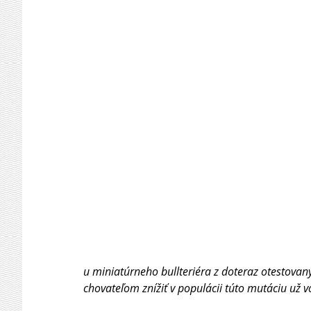
u miniatúrneho bullteriéra z doteraz otestovan
chovateľom znížiť v populácii túto mutáciu už 