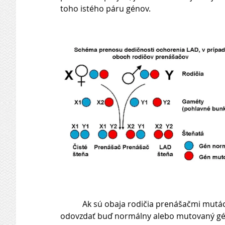
toho istého páru génov. 
           Ak sú obaja rodičia prenášačmi mutácie v rovnakom géne (obr. 1), môžu svojmu šteňaťu 
odovzdať buď normálny alebo mutovaný gé