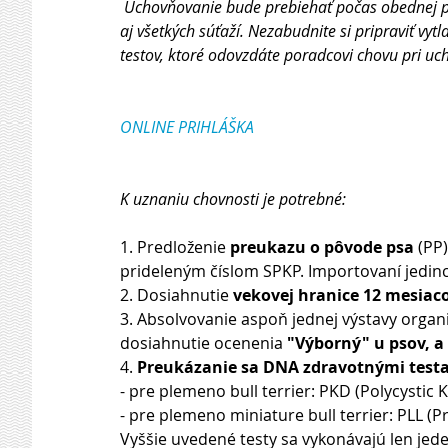
Uchovňovanie bude prebiehať počas obednej pre
aj všetkých súťaží. Nezabudnite si pripraviť v
testov, ktoré odovzdáte poradcovi chovu pri uch
ONLINE PRIHLÁŠKA
K uznaniu chovnosti je potrebné: 
1. Predloženie 
preukazu o pôvode psa
 (PP
prideleným číslom SPKP. Importovaní jedinci
2. Dosiahnutie 
vekovej hranice 12 mesiacov
3. Absolvovanie aspoň jednej výstavy orga
dosiahnutie ocenenia 
"Výborný" u psov, a
4. 
Preukázanie sa DNA zdravotnými testa
- pre plemeno bull terrier: PKD (Polycystic 
- pre plemeno miniature bull terrier: PLL (P
Vyššie uvedené testy sa vykonávajú len jeden