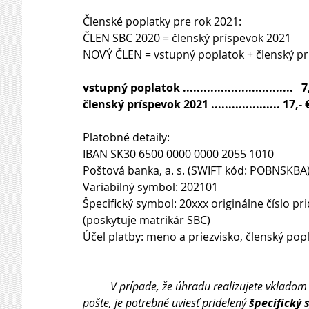
Členské poplatky pre rok 2021:
ČLEN SBC 2020 = členský príspevok 2021
NOVÝ ČLEN = vstupný poplatok + členský pr
vstupný poplatok ................................   7
členský príspevok 2021 .................... 17,- 
Platobné detaily:
IBAN SK30 6500 0000 0000 2055 1010
Poštová banka, a. s. (SWIFT kód: POBNSKBA
Variabilný symbol: 202101
Špecifický symbol: 20xxx originálne číslo 
(poskytuje matrikár SBC)
Účel platby: meno a priezvisko, členský pop
          V prípade, že úhradu realizujete vkladom v Poštovej banke, a. s., eventuálne poštovou poukážkou na 
pošte, je potrebné uviesť pridelený 
špecifický 