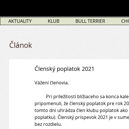
AKTUALITY
KLUB
BULL TERRIER
CH
Článok
Členský poplatok 2021
Vážení členovia.
          Pri príležitosti blížiaceho sa konca kalendárneho roku 2020, by sme Vám radi touto cestou 
pripomenuli, že členský poplatok pre rok 2
tomto dni uhrádza člen klubu poplatok ako 
poplatku). Členský príspevok 2021 je v sume
bez rozdielu.