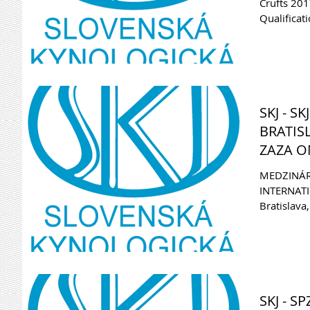
Crufts 20
Qualifica
Bratislava,.
SKJ - S
BRATIS
ZAZA O
MEDZINÁR
INTERNAT
Bratislava,
Zaza Omaro
SKJ - S