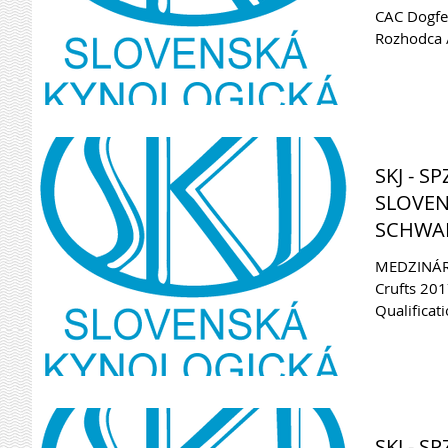
CAC Dogfest
Rozhodca /
SKJ - S
SLOVEN
SCHWAB,
(Kvalifi
MEDZINÁRO
Crufts 20
Qualificat
Show...
SKJ - S