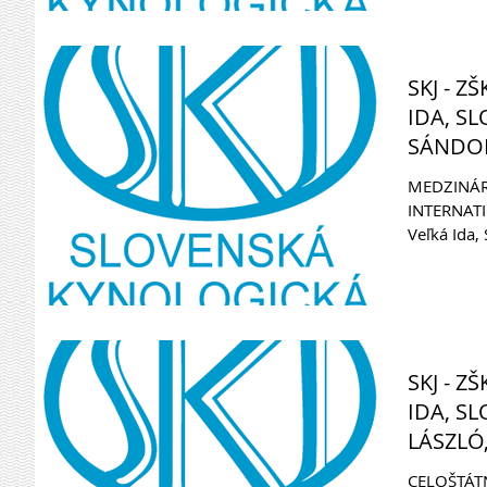
SKJ - Z
IDA, S
SÁNDOR,
MEDZINÁR
INTERNATI
Veľká Ida, 
Szabó Sánd
SKJ - Z
IDA, S
LÁSZLÓ,
CELOŠTÁT