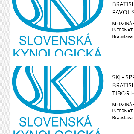
BRATIS
PAVOL S
MEDZINÁR
INTERNAT
Bratislava,
Pavol Sema
SKJ - S
BRATIS
TIBOR H
MEDZINÁR
INTERNAT
Bratislava,
Tibor Havel