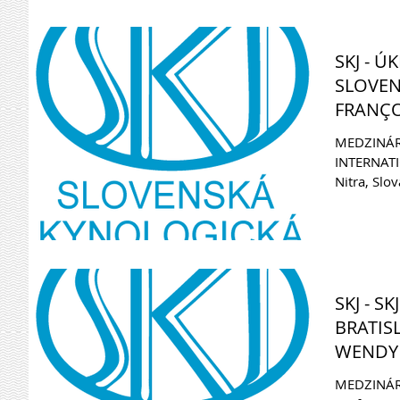
SKJ - Ú
SLOVEN
FRANÇO
0
MEDZINÁR
INTERNAT
Nitra, Slov
Marguerite
SKJ - S
BRATIS
WENDY 
(Kvalifi
MEDZINÁRO