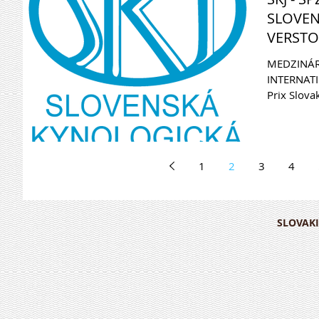
SLOVEN
VERSTO
2016
MEDZINÁR
INTERNAT
Prix Slovak
Rozhodca /
1
2
3
4
SLOVAKI