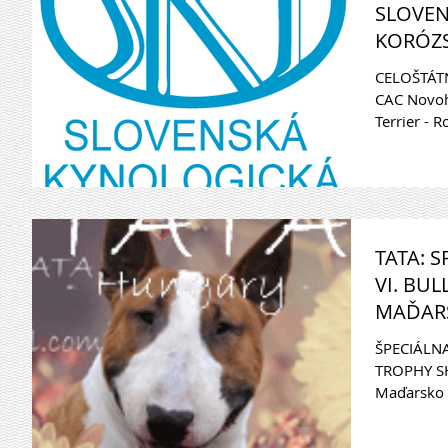
SLOVEN
KORÓZS,
CELOŠTÁT
CAC Novoh
Terrier - 
TATA: 
VI. BUL
MAĎARS
ŠPECIÁLNA
TROPHY SHO
Maďarsko Bu