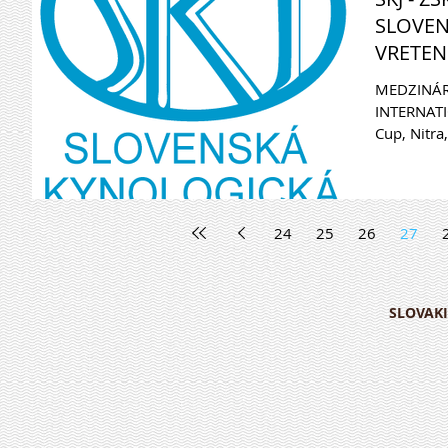
SLOVEN
VRETENI
MEDZINÁR
INTERNAT
Cup, Nitra,
Sanja...
24
25
26
27
SLOVAKI