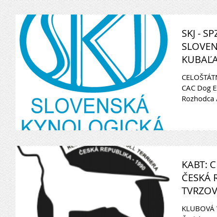
SKJ - S
SLOVEN
KUBAĽA,
CELOŠTÁT
CAC Dog Ex
Rozhodca /
KABT: 
ČESKÁ 
TVRZOV
AT/,
KLUBOVÁ 