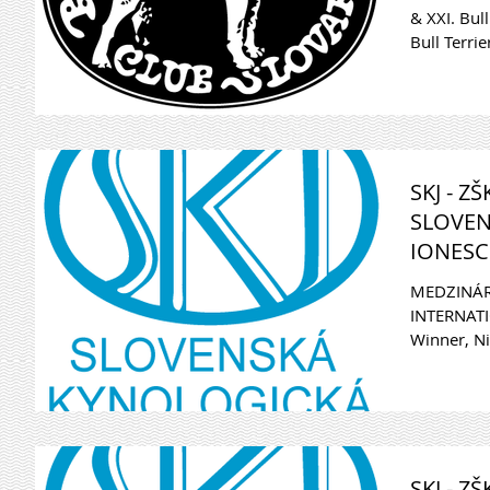
& XXI. Bul
Bull Terrie
SKJ - Z
SLOVEN
IONESCU
MEDZINÁR
INTERNAT
Winner, Ni
Judge: Augu
SKJ - Z