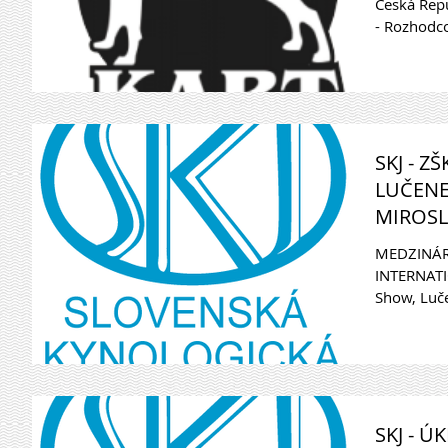
Česká Repu
- Rozhodco
SKJ - Z
LUČENE
MIROSLA
MEDZINÁR
INTERNAT
Show, Luče
Judge: Miro
SKJ - 