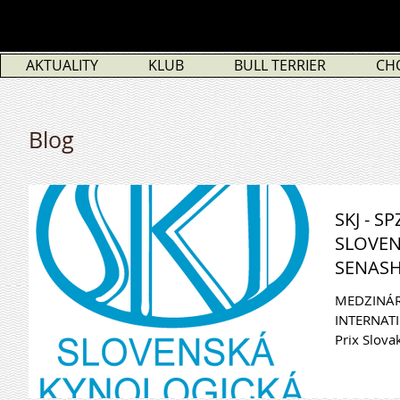
AKTUALITY
KLUB
BULL TERRIER
CH
Blog
SKJ - S
SLOVEN
SENASH
MEDZINÁR
INTERNAT
Prix Slovak
Rozhodca /