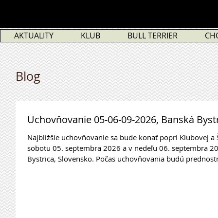
AKTUALITY
KLUB
BULL TERRIER
CH
Blog
Uchovňovanie 05-06-09-2026, Banská Bystr
Najbližšie uchovňovanie sa bude konať popri Klubovej a Šp
sobotu 05. septembra 2026 a v nedeľu 06. septembra 20
Bystrica, Slovensko. Počas uchovňovania budú prednostne
odošlú online prihlášku. Prihlášku môžu vyplniť aj majit
(známka z výstavy SBC, výsledok zdravotného testu a pod
uchovňovania. Prihlá