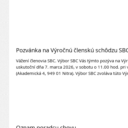
https://tinyurl.com/3f7mwhhr Pripomienky a otázky k návrhom na zmeny Stanov, ako aj návrhy
do programu schôdze môžete doručovať do 15.3.2026, p
29.11.2025 v Nitre, v zmysle vášho
Pozvánka na Výročnú členskú schôdzu SBC
Vážení členovia SBC. Výbor SBC Vás týmto pozýva na Výr
uskutoční dňa 7. marca 2026, v sobotu o 11.00 hod. pri vý
(Akademická 4, 949 01 Nitra). Výbor SBC zvoláva túto V
jednotne všetci členovia výboru SBC, rozhodli odstúpiť z
programe rokovania tejto schôdze budú voľby členov výb
do KR SPZ. Do dňa Výro
Oznam poradcu chovu