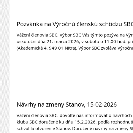
Pozvánka na Výročnú členskú schôdzu SBC
Vážení členovia SBC. Výbor SBC Vás týmto pozýva na Výr
uskutoční dňa 21. marca 2026, v sobotu o 11.00 hod. pri výstavisku v hoteli Agroinštitút v Nitre
(Akademická 4, 949 01 Nitra). Výbor SBC zvoláva Výročnú členskú schôdzu v novom termíne,
nakoľko dňa 7.3.2026 zvolaná Výročná členská schôdza n
Na programe rokovania tejto schôdze budú voľby členov 
SBC do KR SPZ. Dovoľuje
Návrhy na zmeny Stanov, 15-02-2026
Vážení členovia SBC. dovoľte nás informovať o návrhoch členov na zmeny Stanov, ktoré boli
klubu SBC doručené ku dňu 15.2.2026, podľa rozhodnuti
schválila otvorenie Stanov. Doručené návrhy na zmeny Stanov sú zverejnené v odkaze: