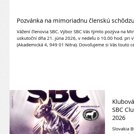
Pozvánka na mimoriadnu členskú schôdzu
Vážení členovia SBC. Výbor SBC Vás týmto pozýva na Mimoriadnu členskú schôdzu, ktorá sa
uskutoční dňa 21. júna 2026, v nedeľu o 10.00 hod. pri vý
(Akademická 4, 949 01 Nitra). Dovoľujeme si Vás touto cestou informovať o programe schôdze a
tešíme sa na Vašu účasť. Program Mimoriadnej členskej schôdze SBC 1. Otvorenie 2. Voľba
zapisovateľa a overovateľov zápisnice 3. Otvorenie a úp
Klubová
SBC Clu
2026
Slovakia B