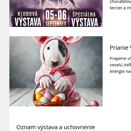
chovateľov
terrier a m
Špeciálnu 
prvého se
septembra
Banská By
oznámiť, ž
chovatelia
Prianie
UK/, Sarah
Prajeme v
/Olympusb
veselú Veľ
energie na
príbytky p
bulíci.🥚 -
to all our
spring be 
happiness t
home. 🥚
Oznam výstava a uchovnenie