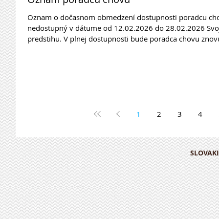
Oznam o dočasnom obmedzení dostupnosti poradcu cho
nedostupný v dátume od 12.02.2026 do 28.02.2026 Svoje požiadavky sa snažte vybaviť v
predstihu. V plnej dostupnosti bude poradca chovu zno
neodkladných záležitosti kontaktujte tajomnik@bullterrie
1
2
3
4
SLOVAKI