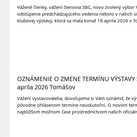
Vážené členky, vážení členovia SBC, novo zvolený výbor
odstúpenie predchádzajúceho vedenia nebolo v našich sil
klubovej výstavy, ktorá sa mala konať 18.aprila 2026 v
období. Preto by sme Vám radi oznámili nový termín dvoj
uskutoční v dňoch 5. - 6. septembra v horskom hoteli Šac
potvrdení, budeme Vás o nich včas i
OZNÁMENIE O ZMENE TERMÍNU VÝSTAVY S
apríla 2026 Tomášov
Vážení vystavovatelia, dovoľujeme si Vám oznámiť, že výstava SBC – Club Show 2026 sa v
pôvodne ohlásenom termíne neuskutoční. O novom termíne konania Vás budeme informovať v
najbližšom možnom čase prostredníctvom našich oficiá
za Vašu priazeň a pochopenie. Tešíme sa na stretnutie 
ANNOUNCEMENT: POSTPONEMENT OF THE SBC – CLUB S
Tomasov Dear Exhibitors, We regret to inform you t