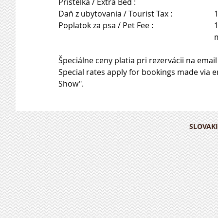
Da
Po
	
Špeciálne ceny platia pri rezervácii na ema
Special rates apply for bookings made via e
Show".
SLOVAKI