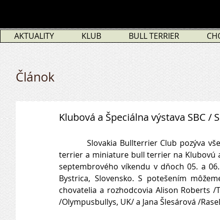
AKTUALITY
KLUB
BULL TERRIER
CH
Článok
Klubová a Špeciálna výstava SBC / 
          Slovakia Bullterrier Club pozýva všetkých chovateľov, majiteľov a priaznivcov plemien bull 
terrier a miniature bull terrier na Klubovú
septembrového víkendu v dňoch 05. a 06.
Bystrica, Slovensko. S potešením môžeme
chovatelia a rozhodcovia Alison Roberts /T
/Olympusbullys, UK/ a Jana Šlesárová /Rasels