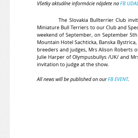
Všetky aktuálne informácie nájdete na 
FB UDA
           The Slovakia Bullterrier Club invites all breeders, owners and fans of Bull Terriers and 
Miniature Bull Terriers to our Club and Speci
weekend of September, on September 5th an
Mountain Hotel Sachticka, Banska Bystrica,
breeders and judges, Mrs Alison Roberts of
Julie Harper of Olympusbullys /UK/ and Mrs
invitation to judge at the show. 
All news will be published on our 
FB EVENT
. 