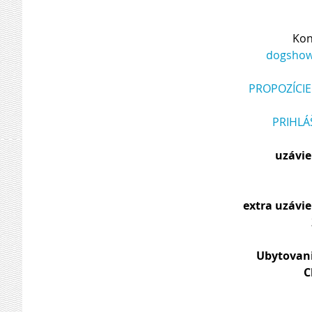
Kon
dogshow@
PROPOZÍCIE
PRIHLÁ
uzávie
extra uzávie
Ubytovani
C