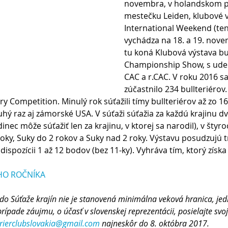
novembra, v holandskom 
mestečku Leiden, klubové v
International Weekend (ten
vychádza na 18. a 19. nove
tu koná Klubová výstava bul
Championship Show, s udeľ
CAC a r.CAC. V roku 2016 sa
zúčastnilo 234 bullteriérov
ry Competition. Minulý rok súťažili tímy bullteriérov až zo 16
hý raz aj zámorské USA. V súťaži súťažia za každú krajinu d
edinec môže súťažiť len za krajinu, v ktorej sa narodil), v štyr
roky, Suky do 2 rokov a Suky nad 2 roky. Výstavu posudzujú t
ispozícii 1 až 12 bodov (bez 11-ky). Vyhráva tím, ktorý získa
HO ROČNÍKA
rípade záujmu, o účasť v slovenskej reprezentácii, posielajte svoj
rrierclubslovakia@gmail.com 
najneskôr do 8. októbra 2017. 