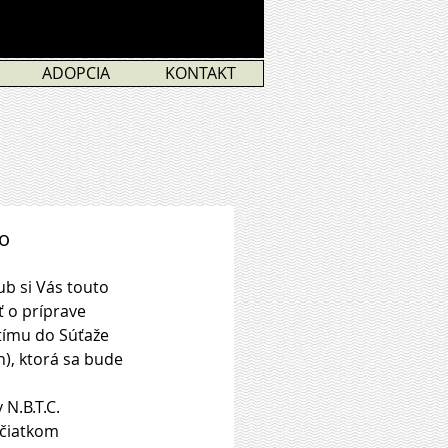
ADOPCIA
KONTAKT
ko
 o príprave 
tímu do Súťaže 
), ktorá sa bude 
N.B.T.C. 
čiatkom 