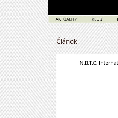
AKTUALITY
KLUB
Článok
N.B.T.C. Intern