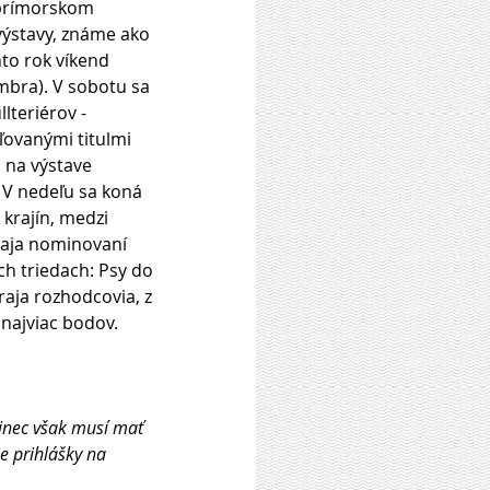
prímorskom 
ýstavy, známe ako 
to rok víkend 
mbra). V sobotu sa 
lteriérov - 
ovanými titulmi 
 na výstave 
. V nedeľu sa koná 
 krajín, medzi 
vaja nominovaní 
och triedach: Psy do 
raja rozhodcovia, z 
 najviac bodov. 
e prihlášky na 