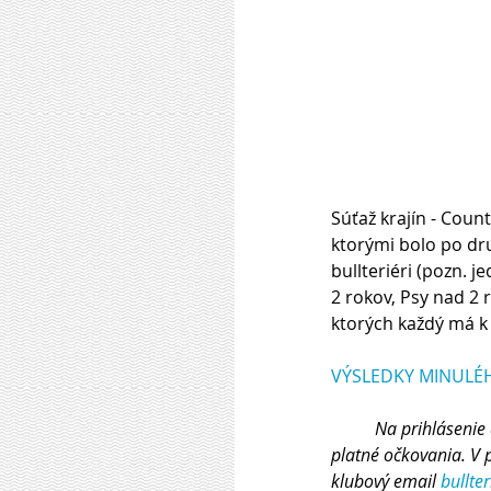
Súťaž krajín - Count
ktorými bolo po dru
bullteriéri (pozn. j
2 rokov, Psy nad 2 
ktorých každý má k d
VÝSLEDKY MINULÉ
          Na prihlásenie do Súťaže krajín nie je stanovená minimálna veková hranica, jedinec však musí mať 
platné očkovania. V p
klubový email 
bullte