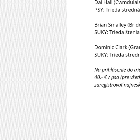
Dai Hall (Cwmdulais 
PSY: Trieda stredná
Brian Smalley (Bride
SUKY: Trieda štenia
Dominic Clark (Gran
SUKY: Trieda stred
Na prihlásenie do tr
40,- € / psa (pre vše
zaregistrovať najnes