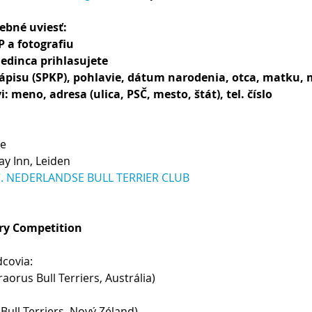
rebné uviesť:
P a fotografiu
 jedinca prihlasujete
 zápisu (SPKP), pohlavie, dátum narodenia, otca, matku,
i: meno, adresa (ulica, PSČ, mesto, štát), tel. číslo
ve
ay Inn, Leiden
.C. NEDERLANDSE BULL TERRIER CLUB
try Competition
covia:
orus Bull Terriers, Austrália)
 Bull Terriers, Nový Zéland)