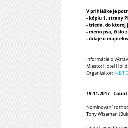
V prihláške je pot
- kópiu 1. strany P
- trieda, do ktorej
- meno psa, číslo
- údaje o majiteľov
Informácie o výsta
Miesto: Hotel Holid
Organizátor: 
N.B.T
19.11.2017 - Coun
Nominovaní rozhod
Tony Wiseman (Bulra
Linda Flegg (Vortex