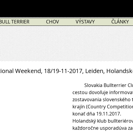
BULL TERRIER
CHOV
VÝSTAVY
ČLÁNKY
ational Weekend, 18/19-11-2017, Leiden, Holands
          Slovakia Bullterrier Club si Vás touto 
cestou dovoľuje informovať
zostavovania slovenského 
krajín (Country Competition
konať dňa 19.11.2017.
Holandský klub bullteriérov 
každoročne usporadúva za