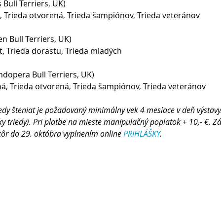
Bull Terriers, UK) 
, Trieda otvorená, Trieda šampiónov, Trieda veteránov 
n Bull Terriers, UK) 
t, Trieda dorastu, Trieda mladých 
dopera Bull Terriers, UK) 
ná, Trieda otvorená, Trieda šampiónov, Trieda veteránov
iedy šteniat je požadovaný minimálny vek 4 mesiace v deň výstavy
tky triedy). Pri platbe na mieste manipulačný poplatok + 10,- €.
kôr do 29. októbra vyplnením online 
PRIHLÁŠKY
.