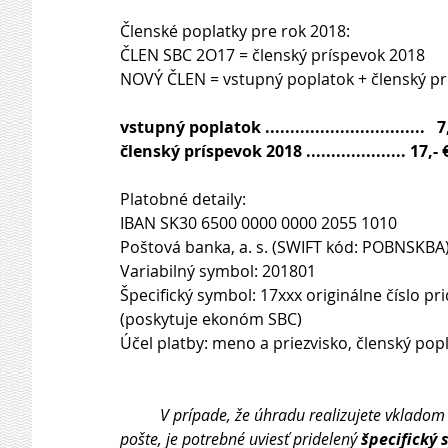
Členské poplatky pre rok 2018:
ČLEN SBC 2O17 = členský príspevok 2018
NOVÝ ČLEN = vstupný poplatok + členský pr
vstupný poplatok ................................   7
členský príspevok 2018 .................... 17,- 
Platobné detaily:
IBAN SK30 6500 0000 0000 2055 1010
Poštová banka, a. s. (SWIFT kód: POBNSKBA
Variabilný symbol: 201801
Špecifický symbol: 17xxx originálne číslo 
(poskytuje ekonóm SBC)
Účel platby: meno a priezvisko, členský pop
          V prípade, že úhradu realizujete vkladom v Poštovej banke, a. s., eventuálne poštovou poukážkou na 
pošte, je potrebné uviesť pridelený 
špecifický 