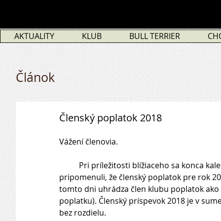
AKTUALITY
KLUB
BULL TERRIER
CH
Článok
Členský poplatok 2018
Vážení členovia.
          Pri príležitosti blížiaceho sa konca kalendárneho roku 2017, by sme Vám radi touto cestou 
pripomenuli, že členský poplatok pre rok 2
tomto dni uhrádza člen klubu poplatok ako 
poplatku). Členský príspevok 2018 je v sum
bez rozdielu.