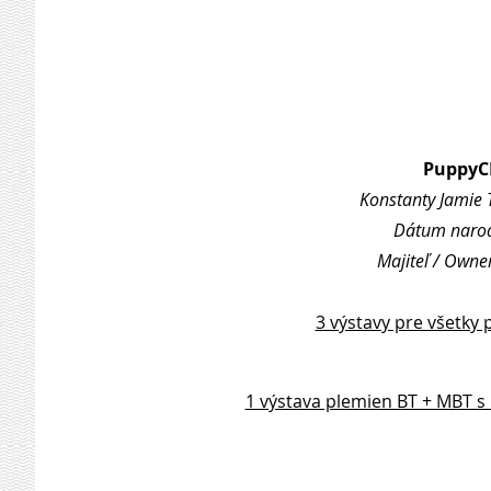
PuppyC
Konstanty Jamie 
Dátum narode
Majiteľ / Owne
3 výstavy pre všetky 
1 výstava plemien BT + MBT s