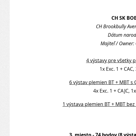
CH SK BO
CH Brookbully Ave
Dátum naroden
Majiteľ / Owner:
4 výstavy pre všetky 
1x Exc. 1 + CAC, 
6 výstav plemien BT + MBT s 
4x Exc. 1 + CAJC, 1x
1 výstava plemien BT + MBT bez
3. miesto - 74 bodov (8 výsta