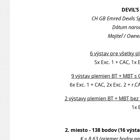
DEVIL’
CH GB Emred Devils Sp
Dátum narode
Majiteľ / Owne
6 výstav pre všetky p
5x Exc. 1 + CAC, 1x 
9 výstav plemien BT + MBT s 
6x Exc. 1 + CAC, 2x Exc. 2 + r.C
2 výstavy plemien BT + MBT bez
1x E
2. miesto - 138 bodov (16 výsta
K = 8,63 (priemer bodov na 