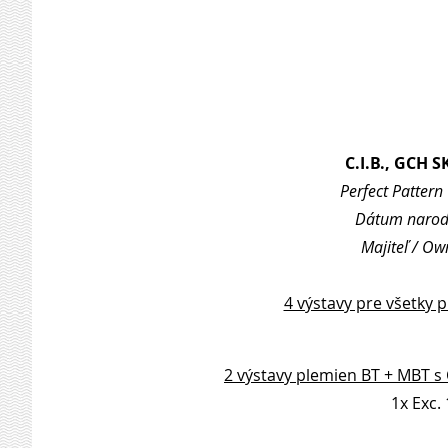
C.I.B., GCH 
Perfect Pattern
Dátum naroden
Majiteľ / Ow
4 výstavy pre všetky 
2 výstavy plemien BT + MBT s
1x Exc. 