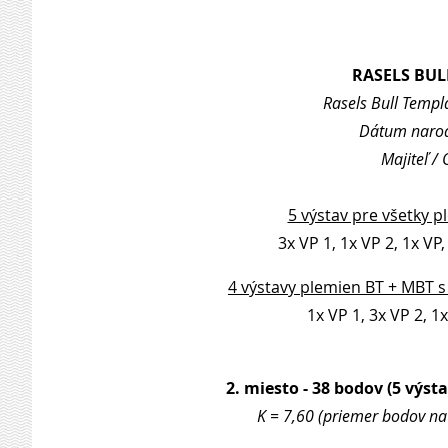
RASELS BUL
Rasels Bull Templ
Dátum narode
Majiteľ /
5 výstav pre všetky p
3x VP 1, 1x VP 2, 1x VP,
4 výstavy plemien BT + MBT s
1x VP 1, 3x VP 2, 1
2. miesto - 38 bodov (5 výsta
K = 7,60 (priemer bodov na 