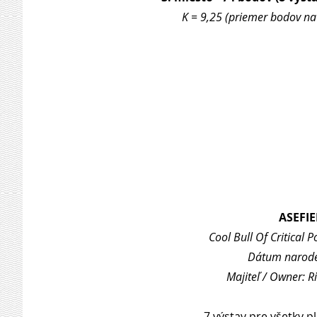
K = 9,25 (priemer bodov na 
ASEFI
Cool Bull Of Critical P
Dátum naroden
Majiteľ / Owner: 
7 výstav pre všetky p