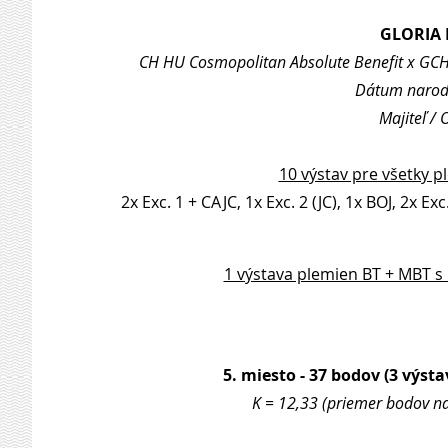
GLORIA 
CH HU Cosmopolitan Absolute Benefit x GC
Dátum naroden
Majiteľ /
10 výstav pre všetky p
2x Exc. 1 + CAJC, 1x Exc. 2 (JC), 1x BOJ, 2x Exc
1 výstava plemien BT + MBT s
5. miesto - 37 bodov (3 výsta
K = 12,33 (priemer bodov na