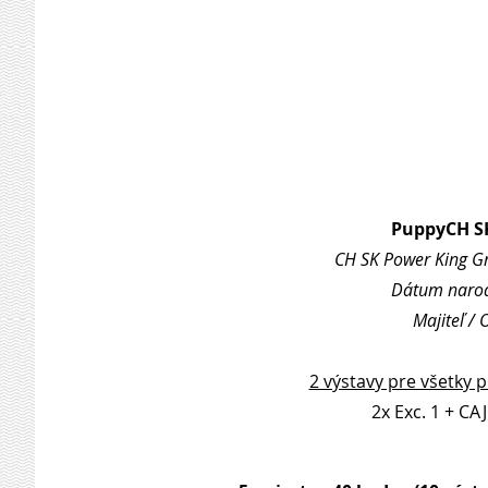
PuppyCH S
CH SK Power King Gri
Dátum narode
Majiteľ /
2 výstavy pre všetky 
2x Exc. 1 + CAJ