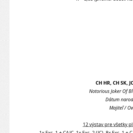
CH HR, CH SK, 
Notorious Joker Of Bl
Dátum naroden
Majiteľ / O
12 výstav pre všetky p
1x Exc. 1 + CAJC, 1x Exc. 2 (JC), 8x Exc. 1 + 