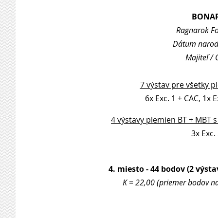
BONAP
Ragnarok Fo
Dátum naroden
Majiteľ /
7 výstav pre všetky p
6x Exc. 1 + CAC, 1x E
4 výstavy plemien BT + MBT s
3x Exc. 
4. miesto - 44 bodov (2 výsta
K = 22,00 (priemer bodov na