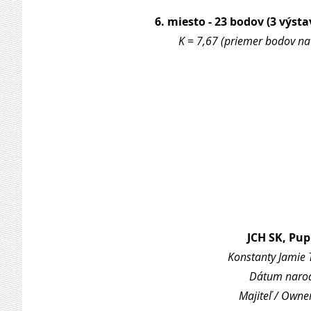
6. miesto - 23 bodov (3 výsta
K = 7,67 (priemer bodov na 
JCH SK, Pu
Konstanty Jamie 
Dátum narode
Majiteľ / Owne