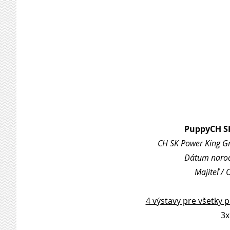
PuppyCH S
CH SK Power King Gri
Dátum narode
Majiteľ /
4 výstavy pre všetky 
3x