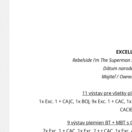
EXCEL
Rebelside I'm The Superman
Dátum naroden
Majiteľ / Owne
11 výstav pre všetky p
1x Exc. 1 + CAJC, 1x BOJ, 9x Exc. 1 + CAC, 1
CACIB
9 výstav plemien BT + MBT s 
7x Exc. 1 + CAC, 1x Exc. 2 + r.CAC, 1x Exc.