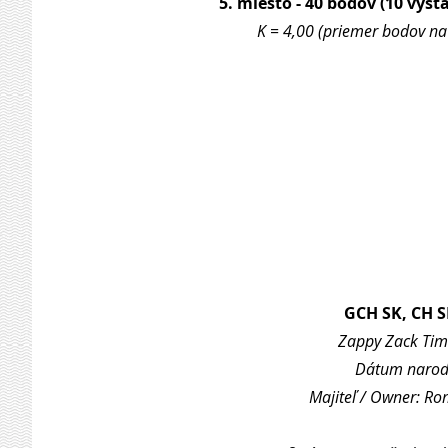
5. miesto - 40 bodov (10 výsta
K = 4,00 (priemer bodov na 
GCH SK, CH 
Zappy Zack Tim
Dátum naroden
Majiteľ / Owner: R