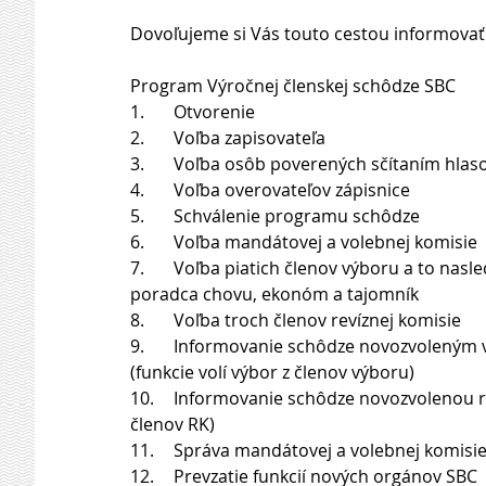
Dovoľujeme si Vás touto cestou informovať
Program Výročnej členskej schôdze SBC
1.	Otvorenie
2.	Voľba zapisovateľa
3.	Voľba osôb poverených sčítaním hlas
4.	Voľba overovateľov zápisnice
5.	Schválenie programu schôdze
6.	Voľba mandátovej a volebnej komisie
7.	Voľba piatich členov výboru a to nasledovne: volí sa jednotlivo predseda, podpredseda, 
poradca chovu, ekonóm a tajomník
8.	Voľba troch členov revíznej komisie
9.	Informovanie schôdze novozvoleným výborom o matrikárovi a delegátoch SBC do KR SPZ 
(funkcie volí výbor z členov výboru)
10.	Informovanie schôdze novozvolenou revíznou komisiou o predsedovi RK (funkciu volí RK z 
členov RK)
11.	Správa mandátovej a volebnej komisi
12.	Prevzatie funkcií nových orgánov SBC