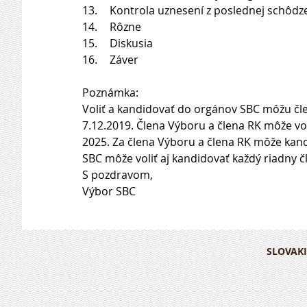
13.	Kontrola uznesení z poslednej schôd
14.	Rôzne
15.	Diskusia
16.	Záver
Poznámka: 
Voliť a kandidovať do orgánov SBC môžu čle
7.12.2019. Člena Výboru a člena RK môže voli
2025. Za člena Výboru a člena RK môže kand
SBC môže voliť aj kandidovať každý riadny č
S pozdravom,
Výbor SBC
SLOVAKI