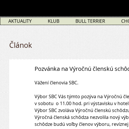
AKTUALITY
KLUB
BULL TERRIER
CH
Článok
Pozvánka na Výročnú členskú schô
Vážení členovia SBC.
Výbor SBC Vás týmto pozýva na Výročnú čle
v sobotu  o 11.00 hod. pri výstavisku v hotel
Výbor SBC zvoláva Výročnú členskú schôdzu
Výročná členská schôdza nezvolila nový výb
schôdze budú voľby členov výboru, revíznej