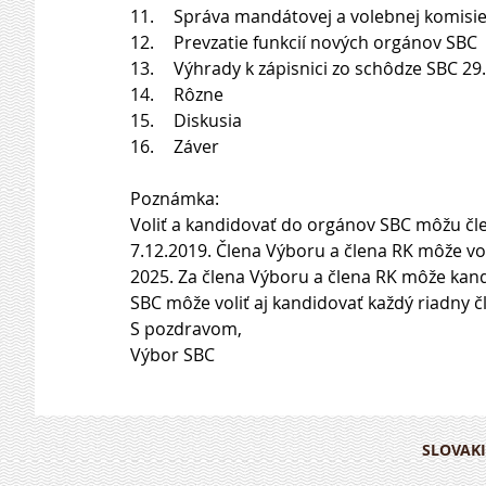
11.	Správa mandátovej a volebnej komisi
12.	Prevzatie funkcií nových orgánov SBC
13.	Výhrady k zápisnici zo schôdze SBC 29
14.	Rôzne
15.	Diskusia
16.	Záver
Poznámka: 
Voliť a kandidovať do orgánov SBC môžu čle
7.12.2019. Člena Výboru a člena RK môže voli
2025. Za člena Výboru a člena RK môže kand
SBC môže voliť aj kandidovať každý riadny č
S pozdravom,
Výbor SBC
SLOVAKI