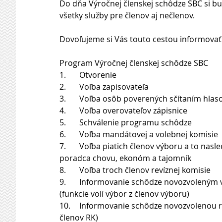
Do dňa Výročnej členskej schôdze SBC si bu
všetky služby pre členov aj nečlenov.
Dovoľujeme si Vás touto cestou informovať
Program Výročnej členskej schôdze SBC
1.	Otvorenie
2.	Voľba zapisovateľa
3.	Voľba osôb poverených sčítaním hlas
4.	Voľba overovateľov zápisnice
5.	Schválenie programu schôdze
6.	Voľba mandátovej a volebnej komisie
7.	Voľba piatich členov výboru a to nasledovne: volí sa jednotlivo predseda, podpredseda, 
poradca chovu, ekonóm a tajomník
8.	Voľba troch členov revíznej komisie
9.	Informovanie schôdze novozvoleným výborom o matrikárovi a delegátoch SBC do KR SPZ 
(funkcie volí výbor z členov výboru)
10.	Informovanie schôdze novozvolenou revíznou komisiou o predsedovi RK (funkciu volí RK z 
členov RK)