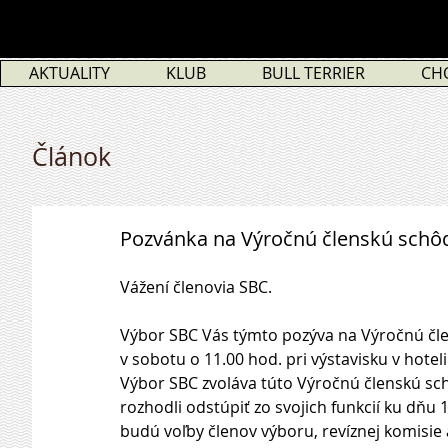
AKTUALITY
KLUB
BULL TERRIER
CH
Článok
Pozvánka na Výročnú členskú schô
Vážení členovia SBC.
Výbor SBC Vás týmto pozýva na Výročnú čle
v sobotu o 11.00 hod. pri výstavisku v hoteli
Výbor SBC zvoláva túto Výročnú členskú sch
rozhodli odstúpiť zo svojich funkcií ku dňu
budú voľby členov výboru, revíznej komisie