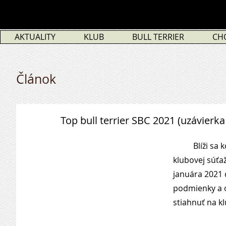
AKTUALITY
KLUB
BULL TERRIER
CH
Článok
Top bull terrier SBC 2021 (uzávierk
​          Blíž
klubovej súťa
januára 2021 
podmienky a o
stiahnuť na kl