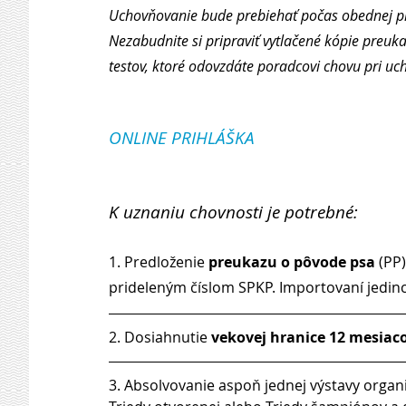
Uchovňovanie bude prebiehať počas obednej pr
Nezabudnite si pripraviť vytlačené kópie preu
testov, ktoré odovzdáte poradcovi chovu pri uch
ONLINE PRIHLÁŠKA
K uznaniu chovnosti je potrebné: 
1. Predloženie 
preukazu o pôvode psa
 (PP
prideleným číslom SPKP. Importovaní jedinci
2. Dosiahnutie 
vekovej hranice 12 mesiacov
3. Absolvovanie aspoň jednej výstavy organi