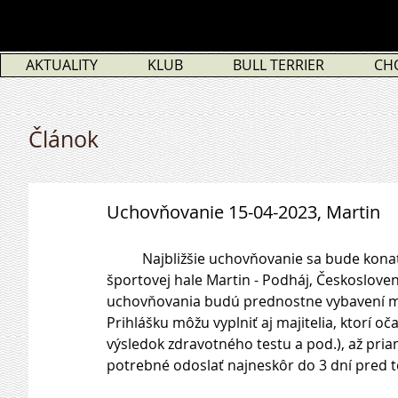
AKTUALITY
KLUB
BULL TERRIER
CH
Článok
Uchovňovanie 15-04-2023, Martin
          Najbližšie uchovňovanie sa bude konať popri Klubovej výstave SBC, 15. apríla 2023  v 
športovej hale Martin - Podháj, Českoslove
uchovňovania budú prednostne vybavení maji
Prihlášku môžu vyplniť aj majitelia, ktorí 
výsledok zdravotného testu a pod.), až pria
potrebné odoslať najneskôr do 3 dní pred