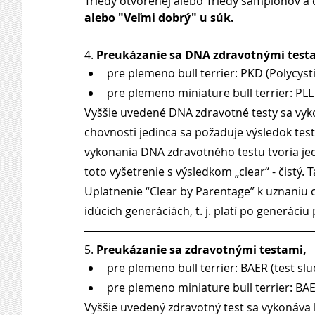
Triedy otvorenej alebo Triedy šampiónov a 
alebo "Veľmi dobrý" u súk.
4. 
Preukázanie sa DNA zdravotnými testa
pre plemeno bull terrier: PKD (Polycyst
pre plemeno miniature bull terrier: PLL
Vyššie uvedené DNA zdravotné testy sa vykon
chovnosti jedinca sa požaduje výsledok testu 
vykonania DNA zdravotného testu tvoria jed
toto vyšetrenie s výsledkom „clear“ - čistý.
Uplatnenie “Clear by Parentage” k uznaniu c
idúcich generáciách, t. j. platí po generáciu
5. 
Preukázanie sa zdravotnými testami, 
pre plemeno bull terrier: BAER (test slu
pre plemeno miniature bull terrier: BAER
Vyššie uvedený zdravotný test sa vykonáva l