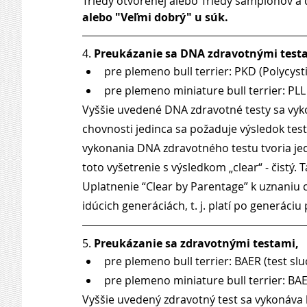
Triedy otvorenej alebo Triedy šampiónov a 
alebo "Veľmi dobrý" u súk.
4. 
Preukázanie sa DNA zdravotnými testa
pre plemeno bull terrier: PKD (Polycyst
pre plemeno miniature bull terrier: PLL
Vyššie uvedené DNA zdravotné testy sa vykon
chovnosti jedinca sa požaduje výsledok testu 
vykonania DNA zdravotného testu tvoria jed
toto vyšetrenie s výsledkom „clear“ - čistý.
Uplatnenie “Clear by Parentage” k uznaniu c
idúcich generáciách, t. j. platí po generáciu
5. 
Preukázanie sa zdravotnými testami, 
pre plemeno bull terrier: BAER (test slu
pre plemeno miniature bull terrier: BAER
Vyššie uvedený zdravotný test sa vykonáva l