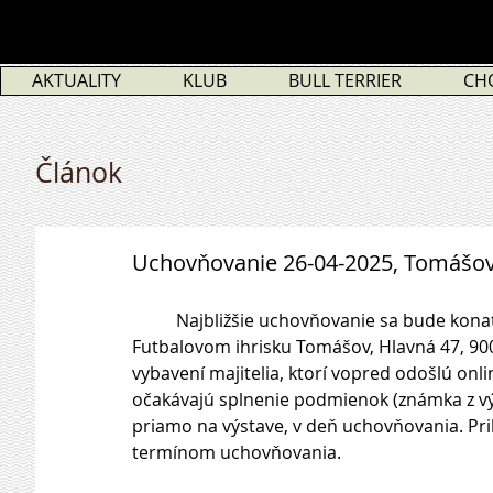
AKTUALITY
KLUB
BULL TERRIER
CH
Článok
Uchovňovanie 26-04-2025, Tomášo
          Najbližšie uchovňovanie sa bude konať popri Klubovej výstave SBC, 26. apríla 2025 na 
Futbalovom ihrisku Tomášov, Hlavná 47, 9
vybavení majitelia, ktorí vopred odošlú onlin
očakávajú splnenie podmienok (známka z výs
priamo na výstave, v deň uchovňovania. Pri
termínom uchovňovania.