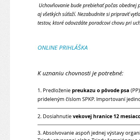
Uchovňovanie bude prebiehať počas obednej pre
aj všetkých súťaží. Nezabudnite si pripraviť v
testov, ktoré odovzdáte poradcovi chovu pri uch
ONLINE PRIHLÁŠKA
K uznaniu chovnosti je potrebné: 
1. Predloženie 
preukazu o pôvode psa
 (PP
prideleným číslom SPKP. Importovaní jedinci
2. Dosiahnutie 
vekovej hranice 12 mesiacov
3. Absolvovanie aspoň jednej výstavy organi